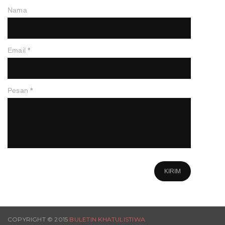
Nama
Email
*
Pesan
*
COPYRIGHT © 2015
BULETIN KHATULISTIWA