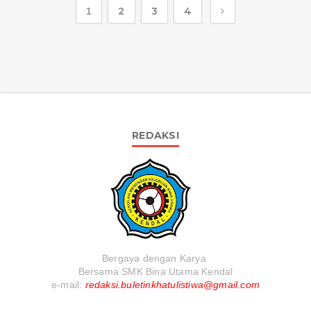
2
3
4
1
REDAKSI
Bergaya dengan Karya
Bersama SMK Bina Utama Kendal
e-mail:
redaksi.buletinkhatulistiwa@gmail.com